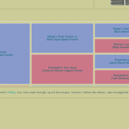
Nijntje's Harr
Black Berks
Nijntje's Ratje Uranus Jr.
Black Spotcapped Dumbo
Mickey's La
Beige Hoode
Humle
ched Dumbo
Ratsikidee'
Agouti Blazed B
Ratsikidee's Visa Versa
Cinnamon Blazed Capped Dumbo
Ratsikidee's
Fawn Berkshi
mefter
X-Rats
, hvor intet andet fremgår, og må ikke bruges, hverken i helhed eller delvist, uden forudgående skr
- - -
Perikles
Black Hooded Dumbo
Black Hoode
 Cayenne
pped db