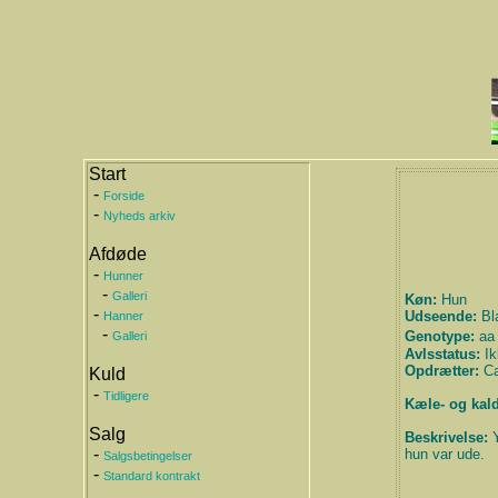
Start
-
Forside
-
Nyheds arkiv
Afdøde
-
Hunner
-
Galleri
Køn:
Hun
-
Udseende:
Bl
Hanner
-
Genotype:
aa
Galleri
Avlsstatus:
Ik
Opdrætter:
Ca
Kuld
-
Tidligere
Kæle- og kald
Salg
Beskrivelse:
Y
-
hun var ude.
Salgsbetingelser
-
Standard kontrakt