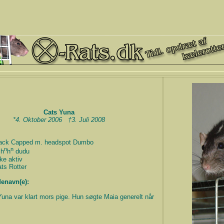
Cats Yuna
*4. Oktober 2006 †3. Juli 2008
ack Capped m. headspot Dumbo
n
n
 h
h
dudu
ke aktiv
ts Rotter
enavn(e):
una var klart mors pige. Hun søgte Maia generelt når