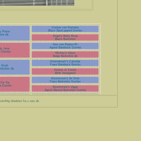
Uranus van Rattopia
Black Spotcapped Dumbo
y Potter
hire db
Angel's Betty Boop
Black Berkshire
Neo van Ratten-Ri
Agouti Bareback Dumbo
dy Jane
d Dumbo
Mickey's Gaya
Beige Berkshire db
Greendream's Catootje
Fawn Bareback Bumbo
s Noah
erkshire db
Nelson of Zönien
Mink Variegated
Kissimmee's Sir Dino
Fawn Berkshire Dumbo
 Via Via
re Dumbo
Kissimmee's Vigga
Agouti Blazed Berkshire Dumbo
iftlig tilladelse fra x-rats.dk.
- - -
- - -
- - -
d Dumbo
- - -