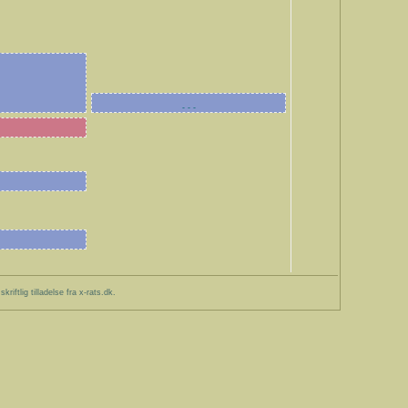
- - -
iftlig tilladelse fra x-rats.dk.