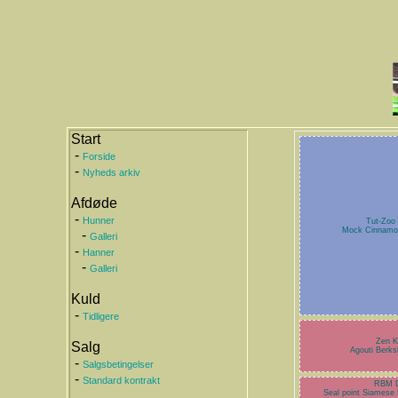
Start
-
Forside
-
Nyheds arkiv
Afdøde
-
Hunner
Tut-Zoo
Mock Cinnamo
-
Galleri
-
Hanner
-
Galleri
Kuld
-
Tidligere
Zen K
Salg
Agouti Berk
-
Salgsbetingelser
-
Standard kontrakt
RBM D
Seal point Siamese