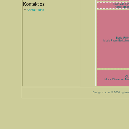
Kontakt os
Bolle van C
Agouti Hoo
-
Kontakt side
Batis Ulri
Mock Fawn Berkshir
Ol
Mock Cinnamon Ber
Design m.v. er © 2006 og fre
- -
- -