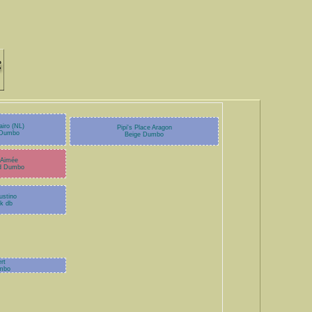
airo (NL)
Pipi's Place Aragon
 Dumbo
Beige Dumbo
 Aimée
ed Dumbo
ustino
k db
rt
mbo