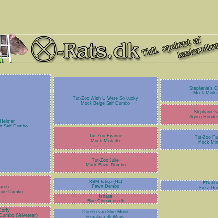
Stephanie's C
Mock Mink
Tut-Zoo Wish U Were So Lucky
Mock Beige Self Dumbo
Stephanie's
Agouti Hood
 Helmer
n Self Dumbo
Tut-Zoo Ryanne
Tut-Zoo Fa
Mock Mink db
Mock Min
Tut-Zoo Julie
Mock Fawn Dumbo
RBM Istiep (NL)
EDabbe
Fawn Dumbo
aren
Fuzz Du
shire Dumbo
Ishana
Blue Cinnamon db
orfy
Doreen van Blue Moon
 Dumbo (Velveteen)
Himalaya db Wavy